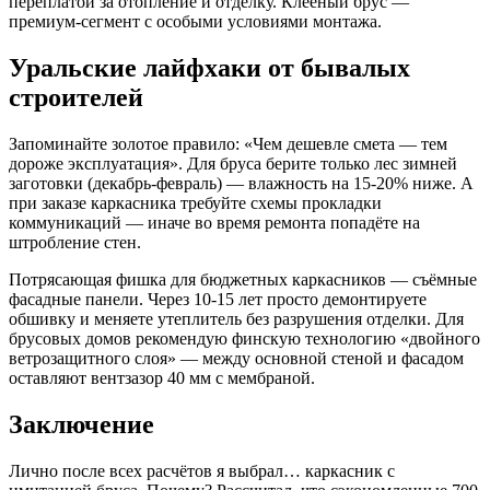
переплатой за отопление и отделку. Клееный брус —
премиум-сегмент с особыми условиями монтажа.
Уральские лайфхаки от бывалых
строителей
Запоминайте золотое правило: «Чем дешевле смета — тем
дороже эксплуатация». Для бруса берите только лес зимней
заготовки (декабрь-февраль) — влажность на 15-20% ниже. А
при заказе каркасника требуйте схемы прокладки
коммуникаций — иначе во время ремонта попадёте на
штробление стен.
Потрясающая фишка для бюджетных каркасников — съёмные
фасадные панели. Через 10-15 лет просто демонтируете
обшивку и меняете утеплитель без разрушения отделки. Для
брусовых домов рекомендую финскую технологию «двойного
ветрозащитного слоя» — между основной стеной и фасадом
оставляют вентзазор 40 мм с мембраной.
Заключение
Лично после всех расчётов я выбрал… каркасник с