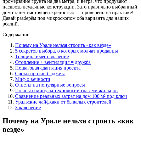
промерзание грунта на два метра, и ветра, что продувают
насквозь неудачные конструкции. Зато правильно выбранный
дом станет настоящей крепостью — проверено на практике!
Давай разберём под микроскопом оба варианта для наших
реалий.
Содержание
Почему на Урале нельзя строить «как везде»
5 секретов выбора, о которых молчат продавцы
Толщина имеет значение
Отопление + вентиляция = дружба
Пошаговая адаптация проекта
Сроки против бюджета
Миф о вечности
Ответы на популярные вопросы
Плюсы и минусы технологий глазами жильцов
Сравнение реальных затрат на дом 100 м² под ключ
Уральские лайфхаки от бывалых строителей
Заключение
Почему на Урале нельзя строить «как
везде»