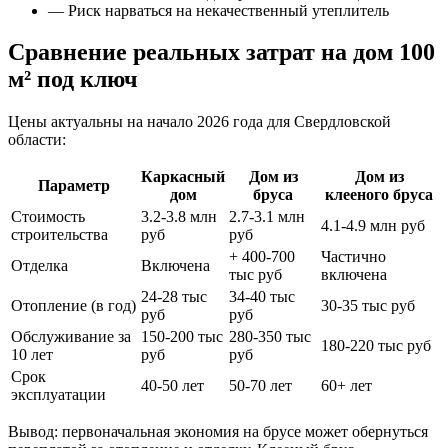
— Риск нарваться на некачественный утеплитель
Сравнение реальных затрат на дом 100
м² под ключ
Цены актуальны на начало 2026 года для Свердловской
области:
Каркасный
Дом из
Дом из
Параметр
дом
бруса
клееного бруса
Стоимость
3.2-3.8 млн
2.7-3.1 млн
4.1-4.9 млн руб
строительства
руб
руб
+ 400-700
Частично
Отделка
Включена
тыс руб
включена
24-28 тыс
34-40 тыс
Отопление (в год)
30-35 тыс руб
руб
руб
Обслуживание за
150-200 тыс
280-350 тыс
180-220 тыс руб
10 лет
руб
руб
Срок
40-50 лет
50-70 лет
60+ лет
эксплуатации
Вывод: первоначальная экономия на брусе может обернуться