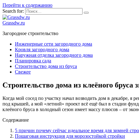
Перейти к содержанию
Search for:
Grassdw.ru
Загородное строительство
Инженерные сети загородного дома
Кровля загородного дома
Наружная отделка загородного дома
Планировка сада
Строительство дома из бруса
Свежее
Строительство дома из клеёного бруса
Когда мой сосед по участку начал возводить дом в декабре, я р
под крышей, а мой «летний» проект всё ещё был в стадии фундам
клеёного бруса в холодный сезон имеет массу плюсов – от экон
Содержание
5 причин почему сейчас идеальное время для зимней стр
Пошаговая инструкция для морозостойкой стройки