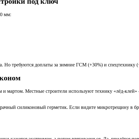
стройки под ключ
0 мм:
а. Но требуются доплаты за зимние ГСМ (+30%) и спецтехнику (
иконом
м и мартом. Местные строители используют технику «лёд-клей»
рачный силиконовый герметик. Если видите микротрещину в брусе
ычки кажется экстримом, а потом втягиваешься. Да, придётся пов