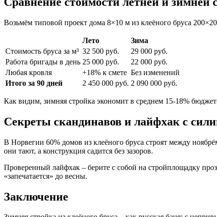
Сравнение стоимости летней и зимней 
Возьмём типовой проект дома 8×10 м из клеёного бруса 200×20
Лето
Зима
Стоимость бруса за м³
32 500 руб.
29 000 руб.
Работа бригады в день
25 000 руб.
22 000 руб.
Любая кровля
+18% к смете
Без изменений
Итого за 90 дней
2 450 000 руб.
2 090 000 руб.
Как видим, зимняя стройка экономит в среднем 15-18% бюджет
Секреты скандинавов и лайфхак с сил
В Норвегии 60% домов из клеёного бруса строят между ноябрё
они тают, а конструкция садится без зазоров.
Проверенный лайфхак – берите с собой на стройплощадку проз
«запечатается» до весны.
Заключение
Зимняя стройка из клеёного бруса – как русская баня: с неприв