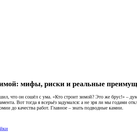
 зимой: мифы, риски и реальные преимущ
ешил, что он сошёл с ума. «Кто строит зимой? Это же брус!» – ду
ента. Вот тогда я всерьёз задумался: а не зря ли мы годами отк
омии до качества работ. Главное – знать подводные камни.
ойки