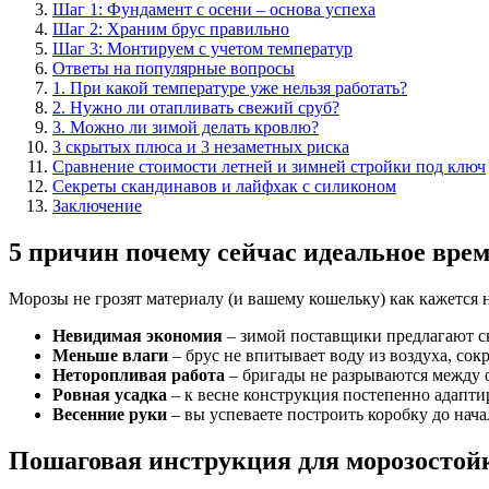
Шаг 1: Фундамент с осени – основа успеха
Шаг 2: Храним брус правильно
Шаг 3: Монтируем с учетом температур
Ответы на популярные вопросы
1. При какой температуре уже нельзя работать?
2. Нужно ли отапливать свежий сруб?
3. Можно ли зимой делать кровлю?
3 скрытых плюса и 3 незаметных риска
Сравнение стоимости летней и зимней стройки под ключ
Секреты скандинавов и лайфхак с силиконом
Заключение
5 причин почему сейчас идеальное вре
Морозы не грозят материалу (и вашему кошельку) как кажется 
Невидимая экономия
– зимой поставщики предлагают ск
Меньше влаги
– брус не впитывает воду из воздуха, со
Неторопливая работа
– бригады не разрываются между 
Ровная усадка
– к весне конструкция постепенно адапти
Весенние руки
– вы успеваете построить коробку до нача
Пошаговая инструкция для морозостой