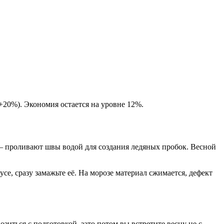
+20%). Экономия остается на уровне 12%.
 – проливают швы водой для создания ледяных пробок. Весной
, сразу замажьте её. На морозе материал сжимается, дефект
озиться с подготовкой, зато потом вы встретите весну не с