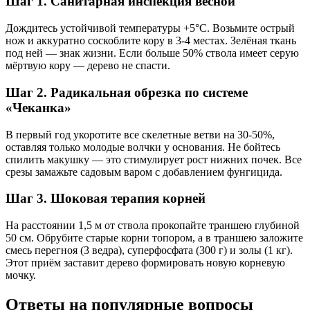
Шаг 1. Санитарная инспекция весной
Дождитесь устойчивой температуры +5°С. Возьмите острый
нож и аккуратно соскоблите кору в 3-4 местах. Зелёная ткань
под ней — знак жизни. Если больше 50% ствола имеет серую
мёртвую кору — дерево не спасти.
Шаг 2. Радикальная обрезка по системе
«Чеканка»
В первый год укоротите все скелетные ветви на 30-50%,
оставляя только молодые волчки у основания. Не бойтесь
спилить макушку — это стимулирует рост нижних почек. Все
срезы замажьте садовым варом с добавлением фунгицида.
Шаг 3. Шоковая терапия корней
На расстоянии 1,5 м от ствола прокопайте траншею глубиной
50 см. Обрубите старые корни топором, а в траншею заложите
смесь перегноя (3 ведра), суперфосфата (300 г) и золы (1 кг).
Этот приём заставит дерево формировать новую корневую
мочку.
Ответы на популярные вопросы