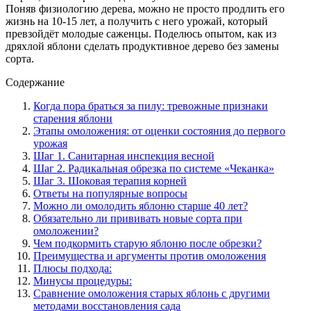
Поняв физиологию дерева, можно не просто продлить его
жизнь на 10-15 лет, а получить с него урожай, который
превзойдёт молодые саженцы. Поделюсь опытом, как из
дряхлой яблони сделать продуктивное дерево без замены
сорта.
Содержание
Когда пора браться за пилу: тревожные признаки
старения яблони
Этапы омоложения: от оценки состояния до первого
урожая
Шаг 1. Санитарная инспекция весной
Шаг 2. Радикальная обрезка по системе «Чеканка»
Шаг 3. Шоковая терапия корней
Ответы на популярные вопросы
Можно ли омолодить яблоню старше 40 лет?
Обязательно ли прививать новые сорта при
омоложении?
Чем подкормить старую яблоню после обрезки?
Преимущества и аргументы против омоложения
Плюсы подхода:
Минусы процедуры:
Сравнение омоложения старых яблонь с другими
методами восстановления сада