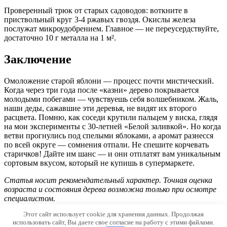
Проверенный трюк от старых садоводов: воткните в
приствольный круг 3-4 ржавых гвоздя. Окислы железа
послужат микроудобрением. Главное — не переусердствуйте,
достаточно 10 г металла на 1 м².
Заключение
Омоложение старой яблони — процесс почти мистический.
Когда через три года после «казни» дерево покрывается
молодыми побегами — чувствуешь себя волшебником. Жаль,
наши деды, сажавшие эти деревья, не видят их второго
расцвета. Помню, как соседи крутили пальцем у виска, глядя
на мои эксперименты с 30-летней «Белой заливкой». Но когда
ветви прогнулись под спелыми яблоками, а аромат разнесся
по всей округе — сомнения отпали. Не спешите корчевать
старичков! Дайте им шанс — и они отплатят вам уникальным
сортовым вкусом, который не купишь в супермаркете.
Статья носит рекомендательный характер. Точная оценка
возраста и состояния дерева возможна только при осмотре
специалистом.
Этот сайт использует cookie для хранения данных. Продолжая
© 2026 Grassdw.ru
использовать сайт, Вы даете свое согласие на работу с этими файлами.