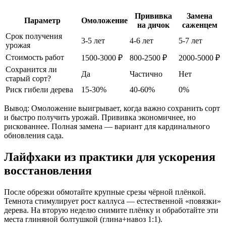
Прививка
Замена
Параметр
Омоложение
на дичок
саженцем
Срок получения
3-5 лет
4-6 лет
5-7 лет
урожая
Стоимость работ
1500-3000 ₽
800-2500 ₽
2000-5000 ₽
Сохранится ли
Да
Частично
Нет
старый сорт?
Риск гибели дерева
15-30%
40-60%
0%
Вывод: Омоложение выигрывает, когда важно сохранить сорт
и быстро получить урожай. Прививка экономичнее, но
рискованнее. Полная замена — вариант для кардинального
обновления сада.
Лайфхаки из практики для ускорения
восстановления
После обрезки обмотайте крупные срезы чёрной плёнкой.
Темнота стимулирует рост каллуса — естественной «повязки»
дерева. На вторую неделю снимите плёнку и обработайте эти
места глиняной болтушкой (глина+навоз 1:1).